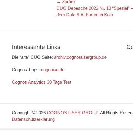
Beitragsnavigation
← Zurück
Vorheriger
CUG Depesche 2022 Nr. 10 “Spezial” – 
Beitrag:
dem Data & AI Forum in Köln
Interessante Links
Co
Die “alte” CUG Seite:
archiv.cognosusergroup.de
Cognos Tipps:
cognoise.de
Cognos Analytics 30 Tage Test
Copyright © 2026
COGNOS USER GROUP
. All Rights Reser
Datenschutzerklärung