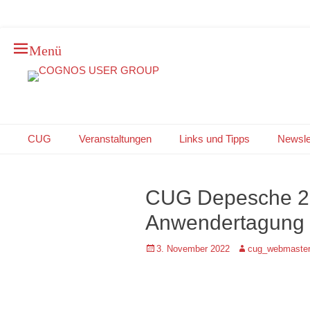
Menü
DEUTSCHLAND * ÖSTERREICH * SCHWEIZ
COGNOS USER
GROUP
Primäres Menü
Zum
CUG
Veranstaltungen
Links und Tipps
Newsle
Inhalt
springen
CUG Depesche 20
Anwendertagung 
Posted
Autor
3. November 2022
cug_webmaste
on