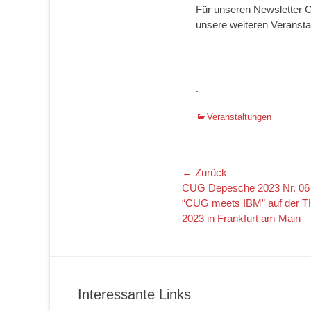
Für unseren Newsletter C
unsere weiteren Veransta
.
Kategorien
Veranstaltungen
Beitragsnaviga
← Zurück
Vorheriger
CUG Depesche 2023 Nr. 06 –
Beitrag:
“CUG meets IBM” auf der TH
2023 in Frankfurt am Main
Interessante Links