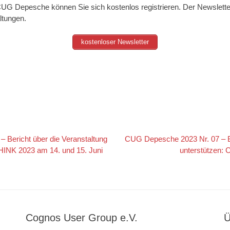
UG Depesche können Sie sich kostenlos registrieren. Der Newsletter
ltungen.
kostenloser Newsletter
tion
Nächster
 Bericht über die Veranstaltung
CUG Depesche 2023 Nr. 07 – Bit
Beitrag:
INK 2023 am 14. und 15. Juni
unterstützen:
Cognos User Group e.V.
Ü