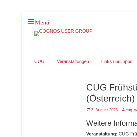
Menü
DEUTSCHLAND * ÖSTERREICH * SCHWEIZ
COGNOS USER 
Primäres Menü
Zum
CUG
Veranstaltungen
Links und Tipps
Inhalt
springen
CUG Frühstü
(Österreich)
Posted
Autor
3. August 2023
cug_w
on
Weitere Inform
Veranstaltung:
CUG Früh