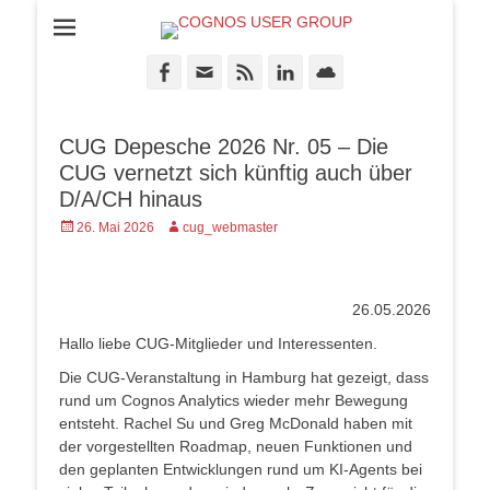
DEUTSCHLAND * ÖSTERREICH * SCHWEIZ
COGNOS USER
GROUP
Facebook
E-
Feed
LinkedIn
Cloud
Mail
CUG Depesche 2026 Nr. 05 – Die
CUG vernetzt sich künftig auch über
D/A/CH hinaus
Posted
Autor
26. Mai 2026
cug_webmaster
on
26.05.2026
Hallo liebe CUG-Mitglieder und Interessenten.
Die CUG-Veranstaltung in Hamburg hat gezeigt, dass
rund um Cognos Analytics wieder mehr Bewegung
entsteht. Rachel Su und Greg McDonald haben mit
der vorgestellten Roadmap, neuen Funktionen und
den geplanten Entwicklungen rund um KI-Agents bei