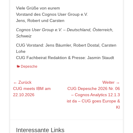
Viele Grüße von eurem
Vorstand des Cognos User Group e.V.
Jens, Robert und Carsten
Cognos User Group e.V. – Deutschland, Österreich,
Schweiz
CUG Vorstand: Jens Bäumler, Robert Dostal, Carsten
Lohe
CUG Fachbeirat Redaktion & Presse: Jasmin Staudt
Kategorien
Depesche
Beitragsnavigation
← Zurück
Weiter →
Vorheriger
Nächster
CUG meets IBM am
CUG Depesche 2026 Nr. 06
Beitrag:
Beitrag:
22.10.2026
– Cognos Analytics 12.1.3
ist da – CUG goes Europe &
KI
Interessante Links