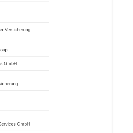
ger Versicherung
roup
Plus GmbH
rsicherung
T Services GmbH