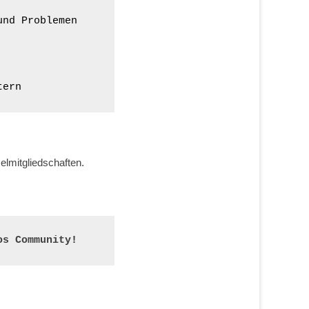
nd Problemen

tern
elmitgliedschaften.
os Community!