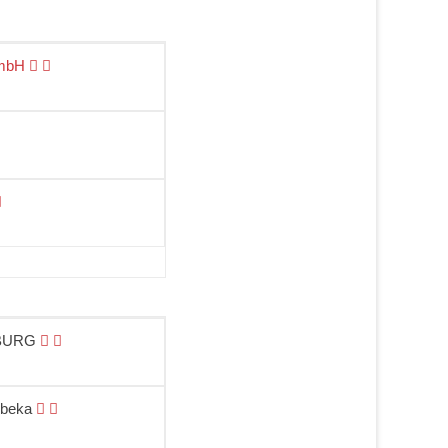
mbH
OBURG
ebeka