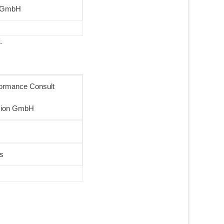
n GmbH
.
formance Consult
sion GmbH
us