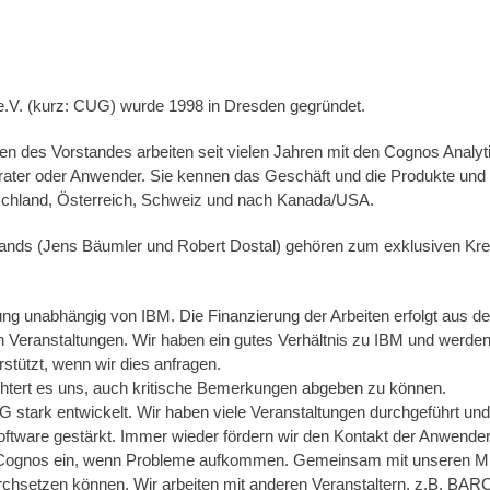
.V. (kurz: CUG) wurde 1998 in Dresden gegründet.
llen des Vorstandes arbeiten seit vielen Jahren mit den Cognos Analyt
erater oder Anwender. Sie kennen das Geschäft und die Produkte und 
schland, Österreich, Schweiz und nach Kanada/USA.
stands (Jens Bäumler und Robert Dostal) gehören zum exklusiven Kr
lung unabhängig von IBM. Die Finanzierung der Arbeiten erfolgt aus d
 Veranstaltungen. Wir haben ein gutes Verhältnis zu IBM und werden
stützt, wenn wir dies anfragen.
chtert es uns, auch kritische Bemerkungen abgeben zu können.
UG stark entwickelt. Wir haben viele Veranstaltungen durchgeführt un
tware gestärkt. Immer wieder fördern wir den Kontakt der Anwender
Cognos ein, wenn Probleme aufkommen. Gemeinsam mit unseren Mit
rchsetzen können. Wir arbeiten mit anderen Veranstaltern, z.B. B