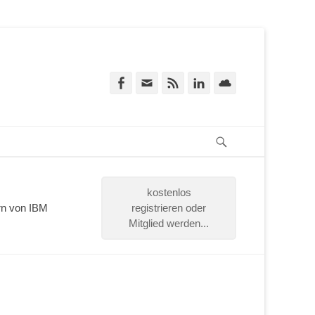
TY
Facebook
E-
Feed
LinkedIn
Cloud
Mail
KT
Suchen
kostenlos
rn von IBM
registrieren oder
Mitglied werden...