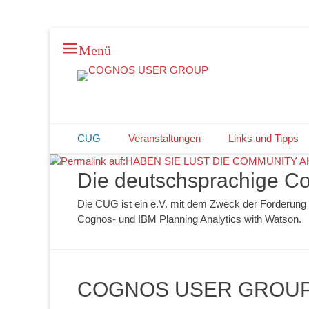
Menü
H
DEUTSCHLAND * ÖSTERREICH * SCHWEIZ
COGNOS USER 
Veröffen
W
Primäres Menü
Zum
CUG
Veranstaltungen
Links und Tipps
Inhalt
springen
Die deutschsprachige 
Die CUG ist ein e.V. mit dem Zweck der Förderung
Cognos- und IBM Planning Analytics with Watson.
COGNOS USER GROUP 