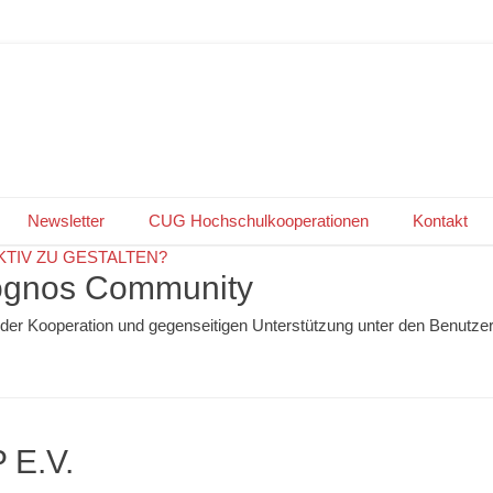
ABEN SIE LUST DIE COMMUNI
GROUP
AKTIV ZU GESTALTEN?
tlicht am:
ir suchen Fachbeiräte und Moderatoren für Spezialgruppen! KONTA
nach
cug_webmaster
Newsletter
CUG Hochschulkooperationen
Kontakt
Cognos Community
 der Kooperation und gegenseitigen Unterstützung unter den Benutze
E.V.